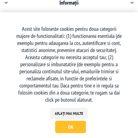
Informații
Contul meu
Acest site foloseste cookies pentru doua categorii
majore de functionalitati: (1) functionarea esentiala (de
Serviciu clienți
exemplu pentru adaugarea la cos, autentificare si cont,
statistici anonime, prevenire atacuri de securitate).
Aceasta categorie nu necesita acceptul tau; (2)
personalizare si imbunatatire (de exemplu pentru a
personaliza continutul site-ului, emailurile trimise si
reclamele afisate, in functie de preferintele si
Urmăriți-ne
comportamentul tau. Daca pentru tine e in regula sa
folosim cookies din a doua categorie, te rugam sa dai
click pe butonul alaturat.
AFLAȚI MAI MULTE
OK
Powered by
nopCommerce
| Creat de
Ecom Digital
Copyright © 2026 deskon.ro - Magazin Online. Toate drepturile rezervate.