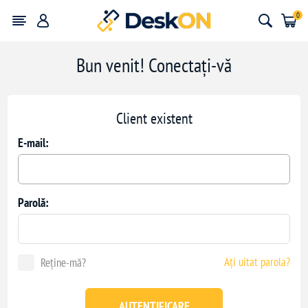
0
Bun venit! Conectați-vă
Client existent
E-mail:
Parolă:
Ați uitat parola?
Reține-mă?
AUTENTIFICARE