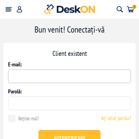
0
Bun venit! Conectați-vă
Client existent
E-mail:
Parolă:
Ați uitat parola?
Reține-mă?
AUTENTIFICARE