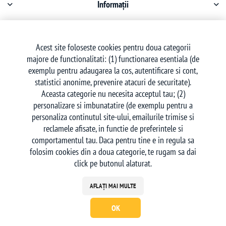
Informații
Contul meu
Acest site foloseste cookies pentru doua categorii
majore de functionalitati: (1) functionarea esentiala (de
Serviciu clienți
exemplu pentru adaugarea la cos, autentificare si cont,
statistici anonime, prevenire atacuri de securitate).
Aceasta categorie nu necesita acceptul tau; (2)
personalizare si imbunatatire (de exemplu pentru a
personaliza continutul site-ului, emailurile trimise si
reclamele afisate, in functie de preferintele si
Urmăriți-ne
comportamentul tau. Daca pentru tine e in regula sa
folosim cookies din a doua categorie, te rugam sa dai
click pe butonul alaturat.
AFLAȚI MAI MULTE
OK
Powered by
nopCommerce
| Creat de
Ecom Digital
Copyright © 2026 deskon.ro - Magazin Online. Toate drepturile rezervate.