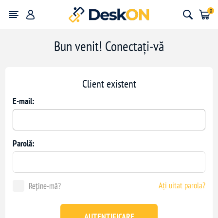
0
Bun venit! Conectați-vă
Client existent
E-mail:
Parolă:
Ați uitat parola?
Reține-mă?
AUTENTIFICARE