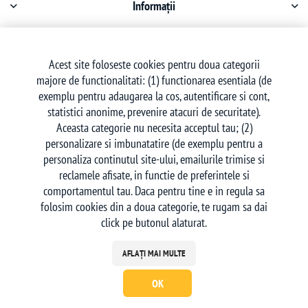
Informații
Contul meu
Acest site foloseste cookies pentru doua categorii
majore de functionalitati: (1) functionarea esentiala (de
Serviciu clienți
exemplu pentru adaugarea la cos, autentificare si cont,
statistici anonime, prevenire atacuri de securitate).
Aceasta categorie nu necesita acceptul tau; (2)
personalizare si imbunatatire (de exemplu pentru a
personaliza continutul site-ului, emailurile trimise si
reclamele afisate, in functie de preferintele si
Urmăriți-ne
comportamentul tau. Daca pentru tine e in regula sa
folosim cookies din a doua categorie, te rugam sa dai
click pe butonul alaturat.
AFLAȚI MAI MULTE
OK
Powered by
nopCommerce
| Creat de
Ecom Digital
Copyright © 2026 deskon.ro - Magazin Online. Toate drepturile rezervate.