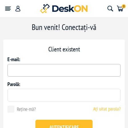
0
Bun venit! Conectați-vă
Client existent
E-mail:
Parolă:
Ați uitat parola?
Reține-mă?
AUTENTIFICARE