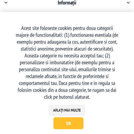
Informații
Contul meu
Acest site foloseste cookies pentru doua categorii
majore de functionalitati: (1) functionarea esentiala (de
Serviciu clienți
exemplu pentru adaugarea la cos, autentificare si cont,
statistici anonime, prevenire atacuri de securitate).
Aceasta categorie nu necesita acceptul tau; (2)
personalizare si imbunatatire (de exemplu pentru a
personaliza continutul site-ului, emailurile trimise si
reclamele afisate, in functie de preferintele si
Urmăriți-ne
comportamentul tau. Daca pentru tine e in regula sa
folosim cookies din a doua categorie, te rugam sa dai
click pe butonul alaturat.
AFLAȚI MAI MULTE
OK
Powered by
nopCommerce
| Creat de
Ecom Digital
Copyright © 2026 deskon.ro - Magazin Online. Toate drepturile rezervate.