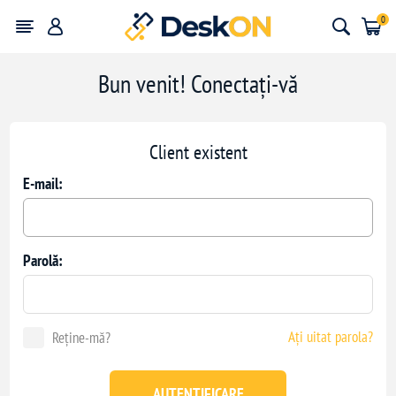
0
Bun venit! Conectați-vă
Client existent
E-mail:
Parolă:
Ați uitat parola?
Reține-mă?
AUTENTIFICARE