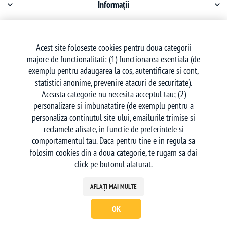
Informații
Contul meu
Acest site foloseste cookies pentru doua categorii
majore de functionalitati: (1) functionarea esentiala (de
Serviciu clienți
exemplu pentru adaugarea la cos, autentificare si cont,
statistici anonime, prevenire atacuri de securitate).
Aceasta categorie nu necesita acceptul tau; (2)
personalizare si imbunatatire (de exemplu pentru a
personaliza continutul site-ului, emailurile trimise si
reclamele afisate, in functie de preferintele si
Urmăriți-ne
comportamentul tau. Daca pentru tine e in regula sa
folosim cookies din a doua categorie, te rugam sa dai
click pe butonul alaturat.
AFLAȚI MAI MULTE
OK
Powered by
nopCommerce
| Creat de
Ecom Digital
Copyright © 2026 deskon.ro - Magazin Online. Toate drepturile rezervate.