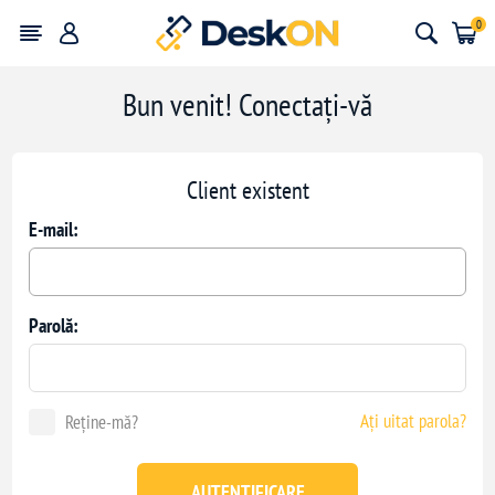
0
Bun venit! Conectați-vă
Client existent
E-mail:
Parolă:
Ați uitat parola?
Reține-mă?
AUTENTIFICARE