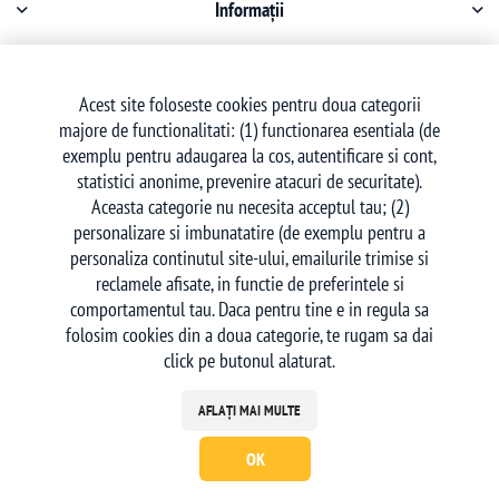
Informații
Contul meu
Acest site foloseste cookies pentru doua categorii
majore de functionalitati: (1) functionarea esentiala (de
Serviciu clienți
exemplu pentru adaugarea la cos, autentificare si cont,
statistici anonime, prevenire atacuri de securitate).
Aceasta categorie nu necesita acceptul tau; (2)
personalizare si imbunatatire (de exemplu pentru a
personaliza continutul site-ului, emailurile trimise si
reclamele afisate, in functie de preferintele si
Urmăriți-ne
comportamentul tau. Daca pentru tine e in regula sa
folosim cookies din a doua categorie, te rugam sa dai
click pe butonul alaturat.
AFLAȚI MAI MULTE
OK
Powered by
nopCommerce
| Creat de
Ecom Digital
Copyright © 2026 deskon.ro - Magazin Online. Toate drepturile rezervate.