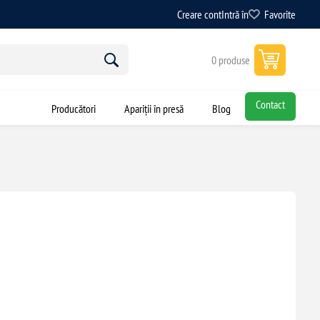
Creare cont
Intră în
Favorite
0 produse
Contact
Producători
Apariții în presă
Blog