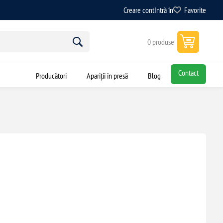
Creare cont
Intră în
Favorite
0 produse
Contact
Producători
Apariții în presă
Blog