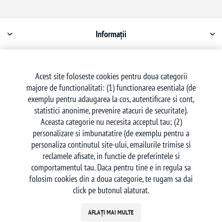
Informații
Contul meu
Acest site foloseste cookies pentru doua categorii
majore de functionalitati: (1) functionarea esentiala (de
Serviciu clienți
exemplu pentru adaugarea la cos, autentificare si cont,
statistici anonime, prevenire atacuri de securitate).
Aceasta categorie nu necesita acceptul tau; (2)
personalizare si imbunatatire (de exemplu pentru a
personaliza continutul site-ului, emailurile trimise si
reclamele afisate, in functie de preferintele si
Urmăriți-ne
comportamentul tau. Daca pentru tine e in regula sa
folosim cookies din a doua categorie, te rugam sa dai
click pe butonul alaturat.
AFLAȚI MAI MULTE