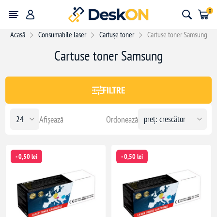
0
Acasă
Consumabile laser
Cartușe toner
Cartuse toner Samsung
Cartuse toner Samsung
:
703,00 lei
703
FILTRE
Afișează
Ordonează
- 0,50 lei
- 0,50 lei