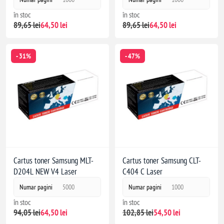
în stoc
în stoc
89,65 lei
64,50 lei
89,65 lei
64,50 lei
- 31%
- 47%
Cartus toner Samsung MLT-
Cartus toner Samsung CLT-
D204L NEW V4 Laser
C404 C Laser
Numar pagini
5000
Numar pagini
1000
în stoc
în stoc
94,05 lei
64,50 lei
102,85 lei
54,50 lei