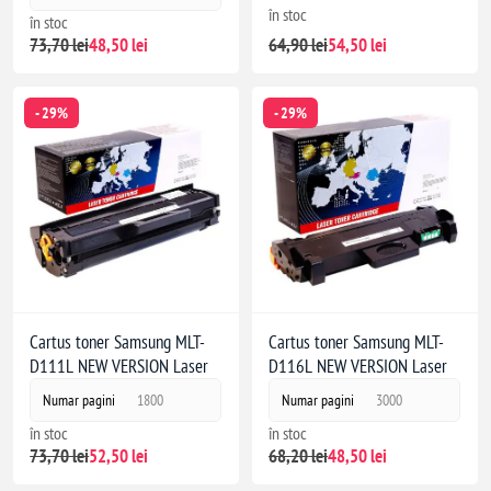
în stoc
în stoc
64,90 lei
54,50 lei
73,70 lei
48,50 lei
- 29%
- 29%
Cartus toner Samsung MLT-
Cartus toner Samsung MLT-
D111L NEW VERSION Laser
D116L NEW VERSION Laser
Numar pagini
1800
Numar pagini
3000
în stoc
în stoc
73,70 lei
52,50 lei
68,20 lei
48,50 lei