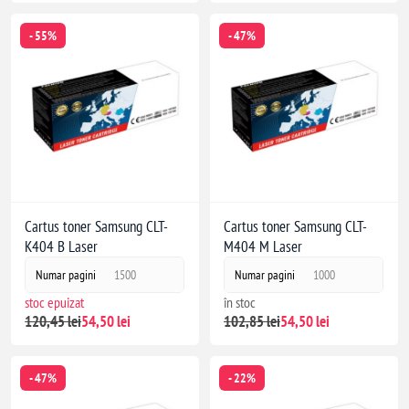
- 55%
- 47%
Cartus toner Samsung CLT-
Cartus toner Samsung CLT-
K404 B Laser
M404 M Laser
Numar pagini
1500
Numar pagini
1000
stoc epuizat
în stoc
120,45 lei
54,50 lei
102,85 lei
54,50 lei
- 47%
- 22%