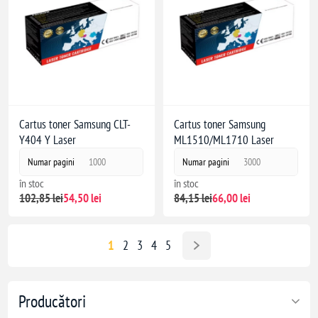
Cartus toner Samsung CLT-
Cartus toner Samsung
Y404 Y Laser
ML1510/ML1710 Laser
Numar pagini
1000
Numar pagini
3000
în stoc
în stoc
102,85 lei
54,50 lei
84,15 lei
66,00 lei
1
2
3
4
5
Producători