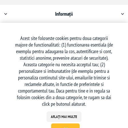
Informații
Contul meu
Acest site foloseste cookies pentru doua categorii
majore de functionalitati: (1) functionarea esentiala (de
Serviciu clienți
exemplu pentru adaugarea la cos, autentificare si cont,
statistici anonime, prevenire atacuri de securitate).
Aceasta categorie nu necesita acceptul tau; (2)
personalizare si imbunatatire (de exemplu pentru a
personaliza continutul site-ului, emailurile trimise si
reclamele afisate, in functie de preferintele si
Urmăriți-ne
comportamentul tau. Daca pentru tine e in regula sa
folosim cookies din a doua categorie, te rugam sa dai
click pe butonul alaturat.
AFLAȚI MAI MULTE