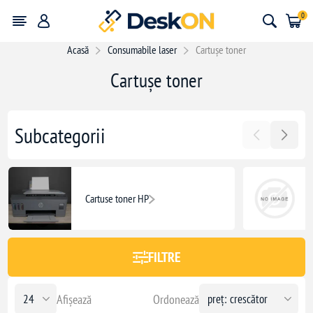
0
Acasă
Consumabile laser
Cartușe toner
Cartușe toner
1840,00 lei
1840
Subcategorii
Cartuse toner HP
FILTRE
Afișează
Ordonează