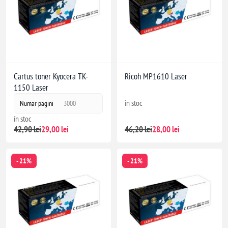
Cartus toner Kyocera TK-
Ricoh MP1610 Laser
1150 Laser
în stoc
Numar pagini
3000
în stoc
42,90 lei
29,00 lei
46,20 lei
28,00 lei
- 21%
- 21%