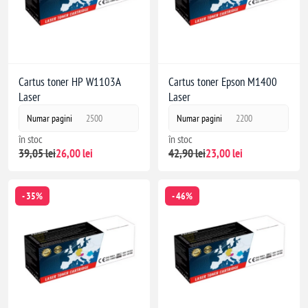
Cartus toner HP W1103A
Cartus toner Epson M1400
Laser
Laser
Numar pagini
2500
Numar pagini
2200
în stoc
în stoc
39,05 lei
26,00 lei
42,90 lei
23,00 lei
- 35%
- 46%