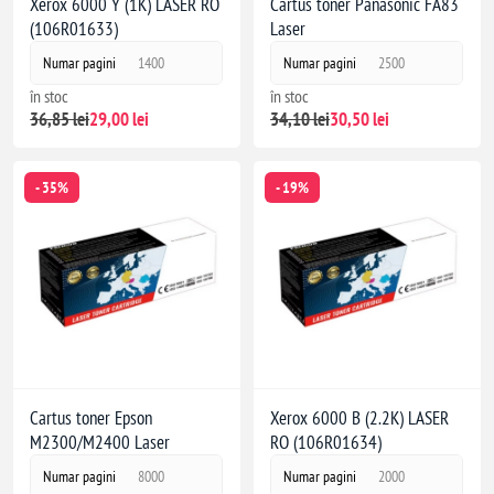
Xerox 6000 Y (1K) LASER RO
Cartus toner Panasonic FA83
(106R01633)
Laser
Numar pagini
1400
Numar pagini
2500
în stoc
în stoc
36,85 lei
29,00 lei
34,10 lei
30,50 lei
- 35%
- 19%
Cartus toner Epson
Xerox 6000 B (2.2K) LASER
M2300/M2400 Laser
RO (106R01634)
Numar pagini
8000
Numar pagini
2000