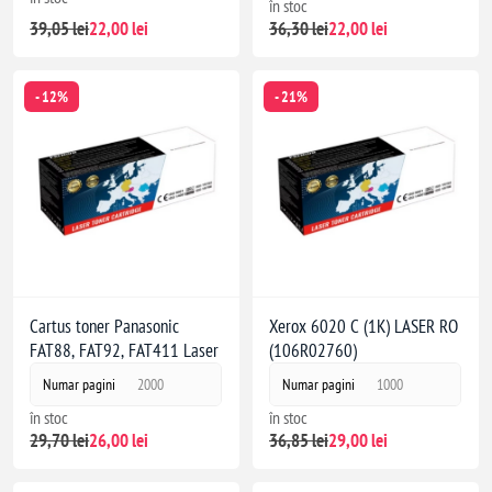
în stoc
39,05 lei
22,00 lei
36,30 lei
22,00 lei
- 12%
- 21%
Cartus toner Panasonic
Xerox 6020 C (1K) LASER RO
FAT88, FAT92, FAT411 Laser
(106R02760)
Numar pagini
2000
Numar pagini
1000
în stoc
în stoc
29,70 lei
26,00 lei
36,85 lei
29,00 lei