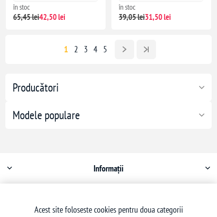
în stoc
în stoc
65,45 lei
42,50 lei
39,05 lei
31,50 lei
1
2
3
4
5
Producători
Modele populare
Informații
Contul meu
Acest site foloseste cookies pentru doua categorii