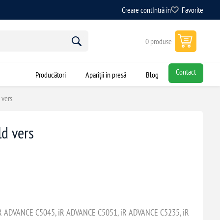
Creare cont
Intră în
Favorite
0 produse
Contact
Producători
Apariții în presă
Blog
 vers
d vers
R ADVANCE C5045, iR ADVANCE C5051, iR ADVANCE C5235, iR