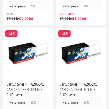
Numar pagini
2100
Numar pagini
2400
în stoc
stoc epuizat
94,05 lei
72,00 lei
94,05 lei
68,00 lei
- 10%
- 10%
Cartus toner HP W2033X,
Cartus toner HP W2032X,
CAN CRG-055H, T09 NO-
CAN CRG-055H, T09 NO-
CHIP Laser
CHIP Laser
Numar pagini
6000
Numar pagini
6000