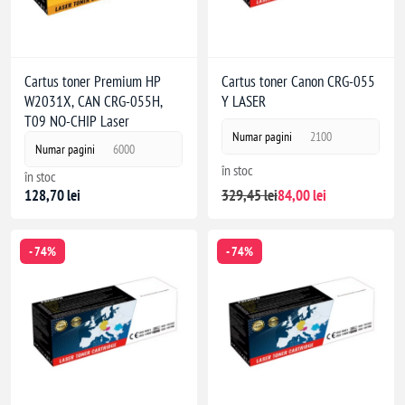
Cartus toner Premium HP
Cartus toner Canon CRG-055
W2031X, CAN CRG-055H,
Y LASER
T09 NO-CHIP Laser
Numar pagini
2100
Numar pagini
6000
în stoc
în stoc
329,45 lei
84,00 lei
128,70 lei
- 74%
- 74%