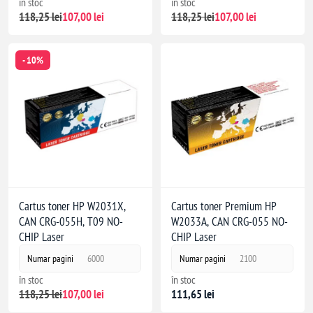
în stoc
în stoc
118,25 lei
107,00 lei
118,25 lei
107,00 lei
- 10%
Cartus toner HP W2031X,
Cartus toner Premium HP
CAN CRG-055H, T09 NO-
W2033A, CAN CRG-055 NO-
CHIP Laser
CHIP Laser
Numar pagini
6000
Numar pagini
2100
în stoc
în stoc
118,25 lei
107,00 lei
111,65 lei