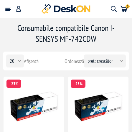
0
Consumabile compatibile Canon I-
SENSYS MF-742CDW
Afișează
Ordonează
- 23%
- 23%