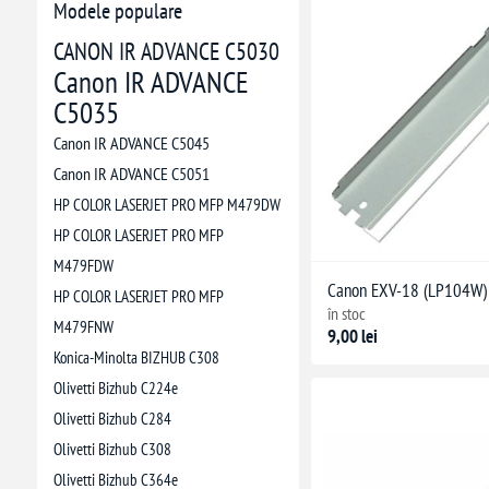
Modele populare
CANON IR ADVANCE C5030
Canon IR ADVANCE
C5035
Canon IR ADVANCE C5045
Canon IR ADVANCE C5051
HP COLOR LASERJET PRO MFP M479DW
HP COLOR LASERJET PRO MFP
M479FDW
Canon EXV-18 (LP104W)
HP COLOR LASERJET PRO MFP
în stoc
M479FNW
9,00 lei
Konica-Minolta BIZHUB C308
Olivetti Bizhub C224e
Olivetti Bizhub C284
Olivetti Bizhub C308
Olivetti Bizhub C364e