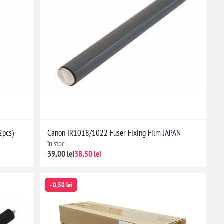
2pcs)
Canon IR1018/1022 Fuser Fixing Film JAPAN
în stoc
39,00 lei
38,50 lei
- 0,50 lei