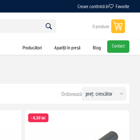
Creare cont
Intră în
Favorite
0 produse
Contact
Producători
Apariții în presă
Blog
Ordonează
- 0,50 lei