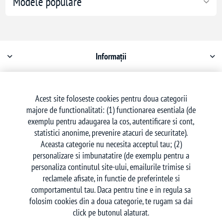
Modele populare
Informații
Contul meu
Acest site foloseste cookies pentru doua categorii
majore de functionalitati: (1) functionarea esentiala (de
Serviciu clienți
exemplu pentru adaugarea la cos, autentificare si cont,
statistici anonime, prevenire atacuri de securitate).
Aceasta categorie nu necesita acceptul tau; (2)
personalizare si imbunatatire (de exemplu pentru a
personaliza continutul site-ului, emailurile trimise si
reclamele afisate, in functie de preferintele si
Urmăriți-ne
comportamentul tau. Daca pentru tine e in regula sa
folosim cookies din a doua categorie, te rugam sa dai
click pe butonul alaturat.