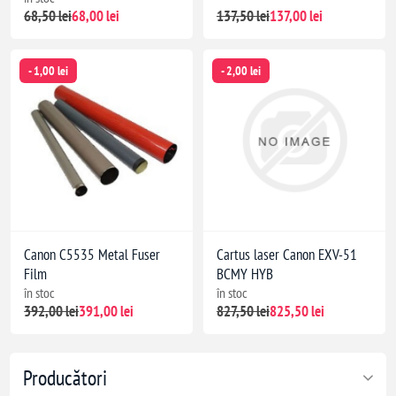
68,50 lei
68,00 lei
137,50 lei
137,00 lei
- 1,00 lei
- 2,00 lei
Canon C5535 Metal Fuser
Cartus laser Canon EXV-51
Film
BCMY HYB
în stoc
în stoc
392,00 lei
391,00 lei
827,50 lei
825,50 lei
Producători