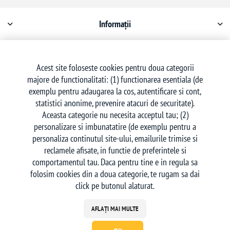
Informații
Contul meu
Acest site foloseste cookies pentru doua categorii
majore de functionalitati: (1) functionarea esentiala (de
Serviciu clienți
exemplu pentru adaugarea la cos, autentificare si cont,
statistici anonime, prevenire atacuri de securitate).
Aceasta categorie nu necesita acceptul tau; (2)
personalizare si imbunatatire (de exemplu pentru a
personaliza continutul site-ului, emailurile trimise si
reclamele afisate, in functie de preferintele si
Urmăriți-ne
comportamentul tau. Daca pentru tine e in regula sa
folosim cookies din a doua categorie, te rugam sa dai
click pe butonul alaturat.
AFLAȚI MAI MULTE