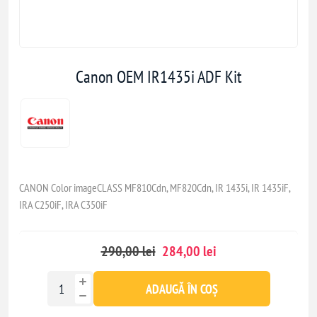
Canon OEM IR1435i ADF Kit
CANON Color imageCLASS MF810Cdn, MF820Cdn, IR 1435i, IR 1435iF,
IRA C250iF, IRA C350iF
290,00 lei
284,00 lei
ADAUGĂ ÎN COȘ