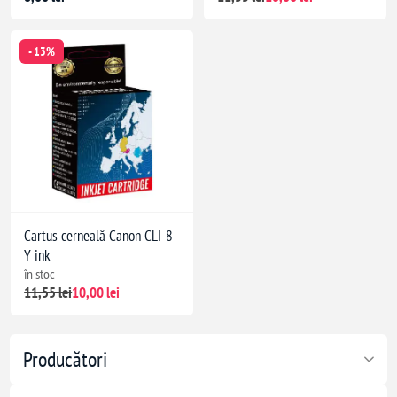
- 13%
Cartus cerneală Canon CLI-8
Y ink
în stoc
11,55 lei
10,00 lei
Producători