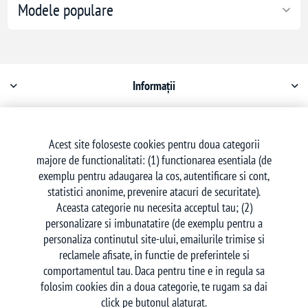
Modele populare
Informații
Contul meu
Acest site foloseste cookies pentru doua categorii
majore de functionalitati: (1) functionarea esentiala (de
Serviciu clienți
exemplu pentru adaugarea la cos, autentificare si cont,
statistici anonime, prevenire atacuri de securitate).
Aceasta categorie nu necesita acceptul tau; (2)
personalizare si imbunatatire (de exemplu pentru a
personaliza continutul site-ului, emailurile trimise si
reclamele afisate, in functie de preferintele si
Urmăriți-ne
comportamentul tau. Daca pentru tine e in regula sa
folosim cookies din a doua categorie, te rugam sa dai
click pe butonul alaturat.