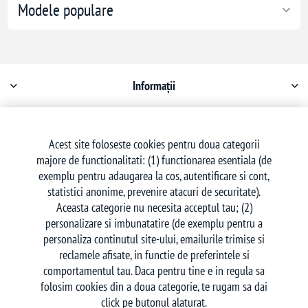
Modele populare
Informații
Contul meu
Acest site foloseste cookies pentru doua categorii
majore de functionalitati: (1) functionarea esentiala (de
Serviciu clienți
exemplu pentru adaugarea la cos, autentificare si cont,
statistici anonime, prevenire atacuri de securitate).
Aceasta categorie nu necesita acceptul tau; (2)
personalizare si imbunatatire (de exemplu pentru a
personaliza continutul site-ului, emailurile trimise si
reclamele afisate, in functie de preferintele si
Urmăriți-ne
comportamentul tau. Daca pentru tine e in regula sa
folosim cookies din a doua categorie, te rugam sa dai
click pe butonul alaturat.