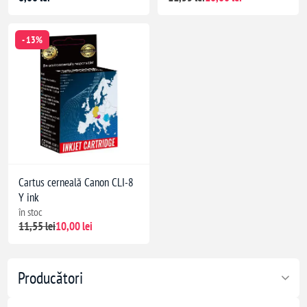
- 13%
Cartus cerneală Canon CLI-8
Y ink
în stoc
11,55 lei
10,00 lei
Producători