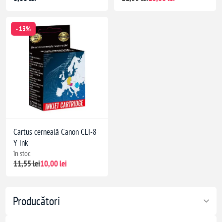
- 13%
Cartus cerneală Canon CLI-8
Y ink
în stoc
11,55 lei
10,00 lei
Producători