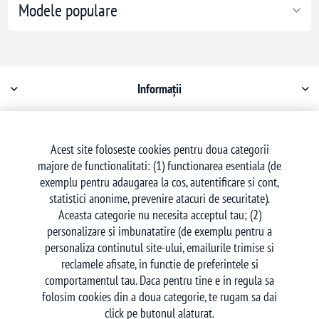
Modele populare
Informații
Contul meu
Acest site foloseste cookies pentru doua categorii
majore de functionalitati: (1) functionarea esentiala (de
Serviciu clienți
exemplu pentru adaugarea la cos, autentificare si cont,
statistici anonime, prevenire atacuri de securitate).
Aceasta categorie nu necesita acceptul tau; (2)
personalizare si imbunatatire (de exemplu pentru a
personaliza continutul site-ului, emailurile trimise si
reclamele afisate, in functie de preferintele si
Urmăriți-ne
comportamentul tau. Daca pentru tine e in regula sa
folosim cookies din a doua categorie, te rugam sa dai
click pe butonul alaturat.