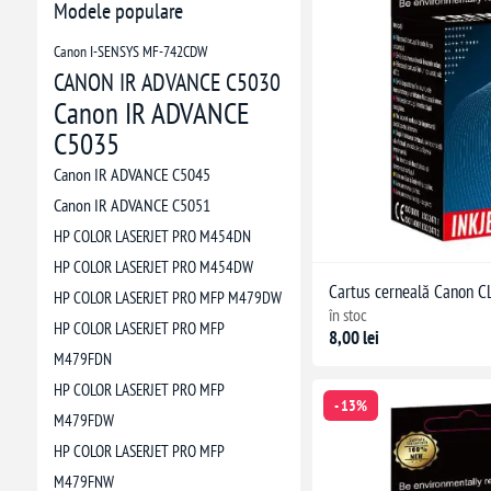
Modele populare
Canon I-SENSYS MF-742CDW
CANON IR ADVANCE C5030
Canon IR ADVANCE
C5035
Canon IR ADVANCE C5045
Canon IR ADVANCE C5051
HP COLOR LASERJET PRO M454DN
HP COLOR LASERJET PRO M454DW
Cartus cerneală Canon C
HP COLOR LASERJET PRO MFP M479DW
în stoc
HP COLOR LASERJET PRO MFP
8,00 lei
M479FDN
HP COLOR LASERJET PRO MFP
- 13%
M479FDW
HP COLOR LASERJET PRO MFP
M479FNW