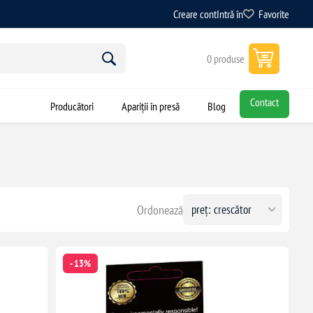
Creare cont
Intră în
Favorite
0 produse
Contact
Producători
Apariții în presă
Blog
Ordonează
- 13%