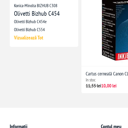
Konica-Minolta BIZHUB C308
Olivetti Bizhub C454
Olivetti Bizhub C454e
Olivetti Bizhub C554
Vizualizează Tot
Cartus cerneală Canon CL
în stoc
11,55 lei
10,00 lei
Informații
Contul meu