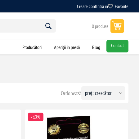
Creare cont
Intră în
Favorite
0 produse
Contact
Producători
Apariții în presă
Blog
Ordonează
- 13%