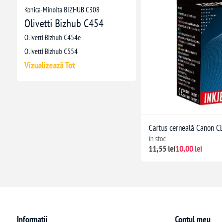
Konica-Minolta BIZHUB C308
Olivetti Bizhub C454
Olivetti Bizhub C454e
Olivetti Bizhub C554
Vizualizează Tot
Cartus cerneală Canon CL
în stoc
11,55 lei
10,00 lei
Informații
Contul meu