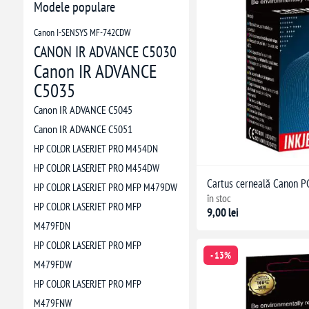
Modele populare
Canon I-SENSYS MF-742CDW
CANON IR ADVANCE C5030
Canon IR ADVANCE
C5035
Canon IR ADVANCE C5045
Canon IR ADVANCE C5051
HP COLOR LASERJET PRO M454DN
HP COLOR LASERJET PRO M454DW
Cartus cerneală Canon P
HP COLOR LASERJET PRO MFP M479DW
în stoc
HP COLOR LASERJET PRO MFP
9,00 lei
M479FDN
HP COLOR LASERJET PRO MFP
- 13%
M479FDW
HP COLOR LASERJET PRO MFP
M479FNW