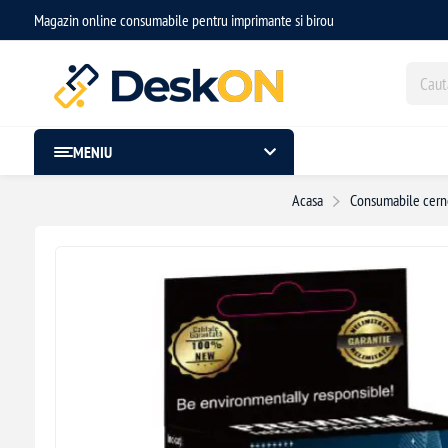
Magazin online consumabile pentru imprimante si birou
MENIU
Acasa
Consumabile cerne