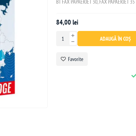
BT FAX PAPAERJET 30, FAX PAPAERJET 35
84,00 lei
ADAUGĂ ÎN COȘ
Favorite