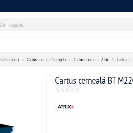
ală (inkjet)
Cartușe cerneală (inkjet)
Cartuse cerneala Atrix
Cartus c
Cartus cerneală BT M2