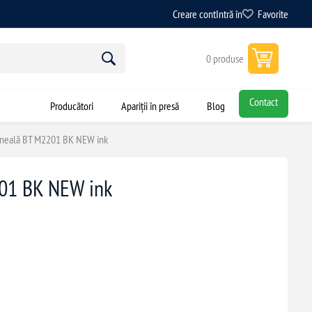
Creare cont
Intră în
Favorite
0 produse
Contact
Producători
Apariții în presă
Blog
erneală BT M2201 BK NEW ink
201 BK NEW ink