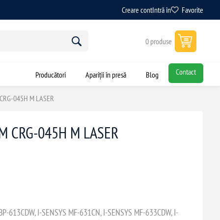
Creare cont
Intră în
Favorite
0 produse
Contact
Producători
Apariții în presă
Blog
M CRG-045H M LASER
EM CRG-045H M LASER
P-613CDW, I-SENSYS MF-631CN, I-SENSYS MF-633CDW, I-