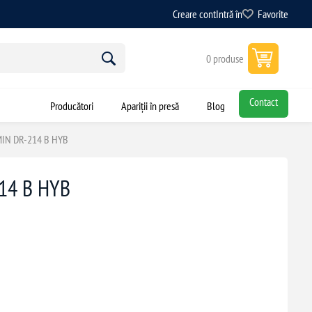
Creare cont
Intră în
Favorite
0 produse
Contact
Producători
Apariții în presă
Blog
KMIN DR-214 B HYB
214 B HYB