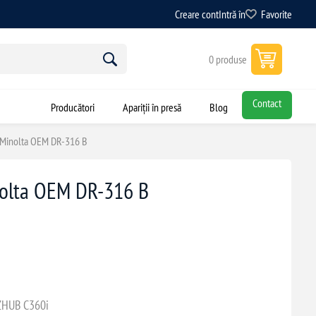
Creare cont
Intră în
Favorite
0 produse
Contact
Producători
Apariții în presă
Blog
a Minolta OEM DR-316 B
nolta OEM DR-316 B
ZHUB C360i