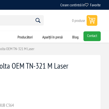
Creare cont
Intră în
Favorite
0 produse
Contact
Producători
Apariții în presă
Blog
inolta OEM TN-321 M Laser
nolta OEM TN-321 M Laser
HUB C364