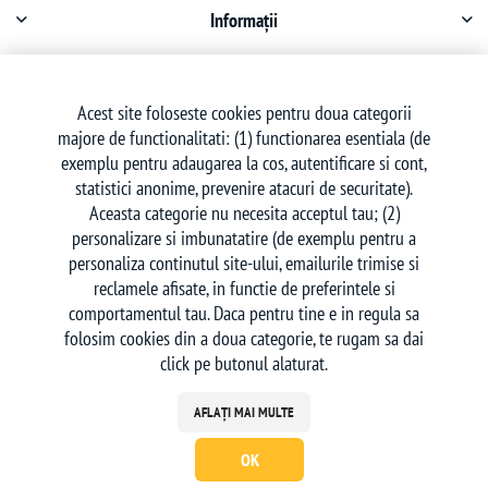
Informații
Contul meu
Acest site foloseste cookies pentru doua categorii
majore de functionalitati: (1) functionarea esentiala (de
Serviciu clienți
exemplu pentru adaugarea la cos, autentificare si cont,
statistici anonime, prevenire atacuri de securitate).
Aceasta categorie nu necesita acceptul tau; (2)
personalizare si imbunatatire (de exemplu pentru a
personaliza continutul site-ului, emailurile trimise si
reclamele afisate, in functie de preferintele si
Urmăriți-ne
comportamentul tau. Daca pentru tine e in regula sa
folosim cookies din a doua categorie, te rugam sa dai
click pe butonul alaturat.
AFLAȚI MAI MULTE
OK
Powered by
nopCommerce
| Creat de
Ecom Digital