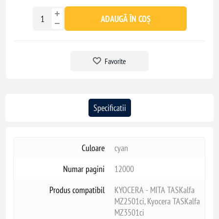
ADAUGĂ ÎN COȘ
Favorite
Specificatii
Culoare
cyan
Numar pagini
12000
Produs compatibil
KYOCERA - MITA TASKalfa
MZ2501ci, Kyocera TASKalfa
MZ3501ci