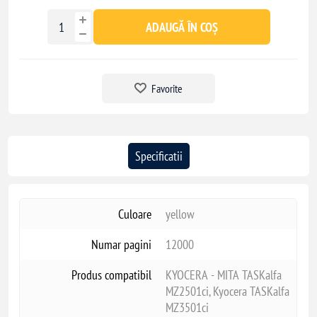
ADAUGĂ ÎN COȘ
Favorite
Specificatii
Culoare
yellow
Numar pagini
12000
Produs compatibil
KYOCERA - MITA TASKalfa
MZ2501ci, Kyocera TASKalfa
MZ3501ci