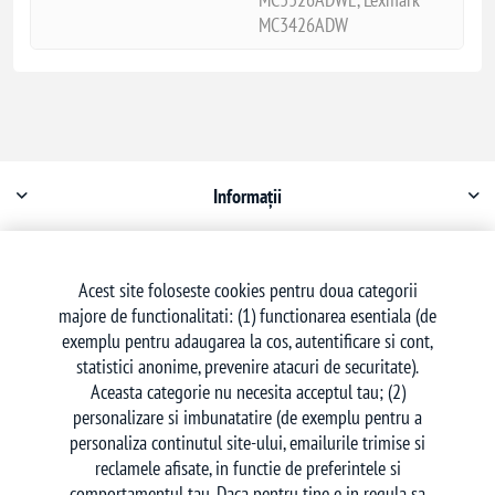
MC3426ADW
Informații
Contul meu
Acest site foloseste cookies pentru doua categorii
majore de functionalitati: (1) functionarea esentiala (de
Serviciu clienți
exemplu pentru adaugarea la cos, autentificare si cont,
statistici anonime, prevenire atacuri de securitate).
Aceasta categorie nu necesita acceptul tau; (2)
personalizare si imbunatatire (de exemplu pentru a
personaliza continutul site-ului, emailurile trimise si
reclamele afisate, in functie de preferintele si
Urmăriți-ne
comportamentul tau. Daca pentru tine e in regula sa