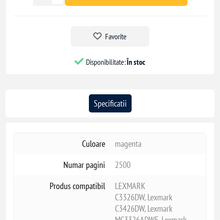
Favorite
Disponibilitate:
În stoc
Specificatii
Culoare
magenta
Numar pagini
2500
Produs compatibil
LEXMARK
C3326DW, Lexmark
C3426DW, Lexmark
MC3326ADWE, Lexmark