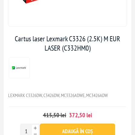
Cartus laser Lexmark C3326 (2.5K) M EUR
LASER (C332HM0)
LEXMARK C3326DW, C3426DW, MC3326ADWE, MC3426ADW
415,50 lei
372,50 lei
ADAUGĂ ÎN COȘ