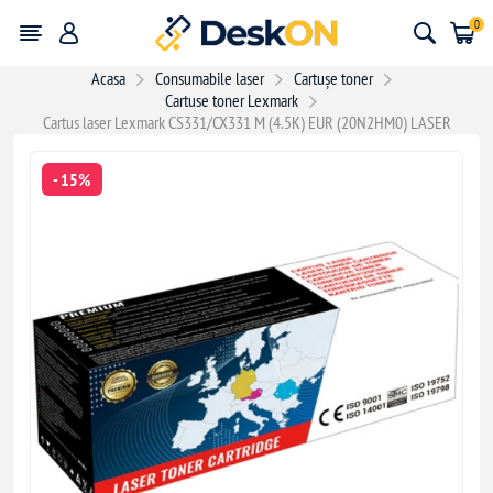
0
Acasa
Consumabile laser
Cartușe toner
Cartuse toner Lexmark
Cartus laser Lexmark CS331/CX331 M (4.5K) EUR (20N2HM0) LASER
- 15%