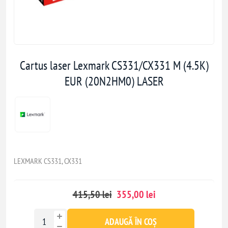
Cartus laser Lexmark CS331/CX331 M (4.5K)
EUR (20N2HM0) LASER
LEXMARK CS331, CX331
415,50 lei
355,00 lei
ADAUGĂ ÎN COȘ