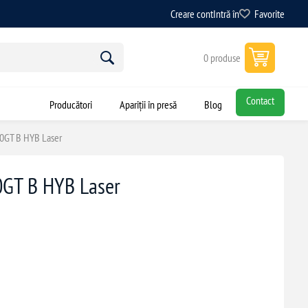
Creare cont
Intră în
Favorite
0 produse
Contact
Producători
Apariții în presă
Blog
30GT B HYB Laser
0GT B HYB Laser