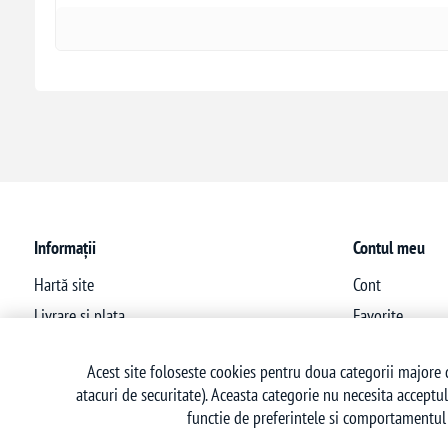
Informații
Contul meu
Hartă site
Cont
Livrare si plata
Favorite
Politica de confidentialitate
Acest site foloseste cookies pentru doua categorii majore d
Termeni si conditii
atacuri de securitate). Aceasta categorie nu necesita acceptul
Politica retur
functie de preferintele si comportamentul 
Contact