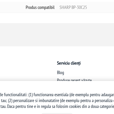
Produs compatibil
SHARP BP-30C25
Serviciu clienți
Blog
Produse recent văzute
Produse noi
e functionalitati: (1) functionarea esentiala (de exemplu pentru adaugarea 
 tau; (2) personalizare si imbunatatire (de exemplu pentru a personaliza co
tau. Daca pentru tine e in regula sa folosim cookies din a doua categorie,