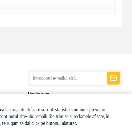
Urmăriți-ne
la cos, autentificare si cont, statistici anonime, prevenire
ntinutul site-ului, emailurile trimise si reclamele afisate, in
 te rugam sa dai click pe butonul alaturat.