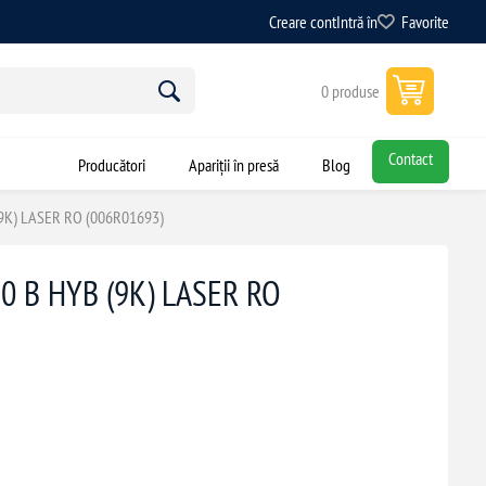
Creare cont
Intră în
Favorite
0 produse
Contact
Producători
Apariții în presă
Blog
 (9K) LASER RO (006R01693)
20 B HYB (9K) LASER RO