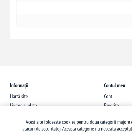
Informații
Contul meu
Hartă site
Cont
Livrare si plata
Favorite
Politica de confidentialitate
Acest site foloseste cookies pentru doua categorii majore d
Termeni si conditii
atacuri de securitate). Aceasta categorie nu necesita acceptul