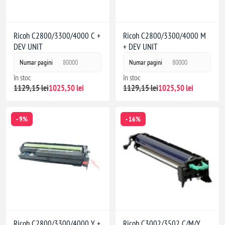
Ricoh C2800/3300/4000 C +
Ricoh C2800/3300/4000 M
DEV UNIT
+ DEV UNIT
Numar pagini
80000
Numar pagini
80000
în stoc
în stoc
1129,15 lei
1025,50 lei
1129,15 lei
1025,50 lei
- 9%
- 16%
MP 2501SP
Ricoh C2800/3300/4000 Y +
Ricoh C3002/3502 C/M/Y