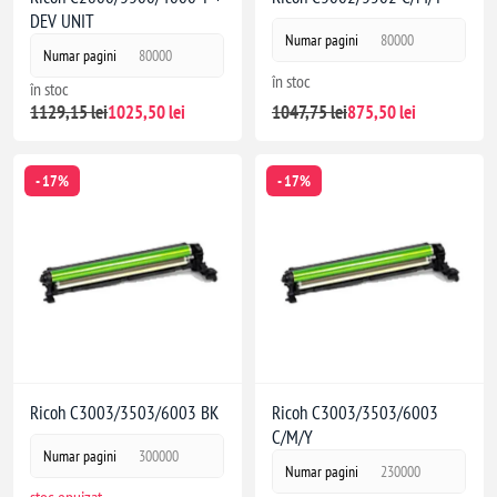
DEV UNIT
Numar pagini
80000
Numar pagini
80000
în stoc
în stoc
1047,75 lei
875,50 lei
1129,15 lei
1025,50 lei
- 17%
- 17%
Ricoh C3003/3503/6003 BK
Ricoh C3003/3503/6003
C/M/Y
Numar pagini
300000
Numar pagini
230000
stoc epuizat