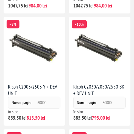
1047,75 lei
984,00 lei
1047,75 lei
984,00 lei
- 8%
- 10%
Ricoh C2003/2503 Y + DEV
Ricoh C2030/2050/2550 BK
UNIT
+ DEV UNIT
Numar pagini
60000
Numar pagini
80000
în stoc
în stoc
885,50 lei
818,50 lei
885,50 lei
793,00 lei