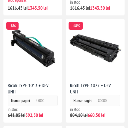
în stoc
1616,45 lei
1343,50 lei
1616,45 lei
1343,50 lei
- 8%
- 18%
Ricoh TYPE-1013 + DEV
Ricoh TYPE-1027 + DEV
UNIT
UNIT
Numar pagini
45000
Numar pagini
80000
în stoc
în stoc
641,85 lei
592,50 lei
804,10 lei
660,50 lei