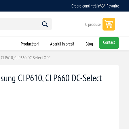
Creare cont
Intră în
Favorite
0 produse
Contact
Producători
Apariții în presă
Blog
g CLP610, CLP660 DC-Select OPC
msung CLP610, CLP660 DC-Select