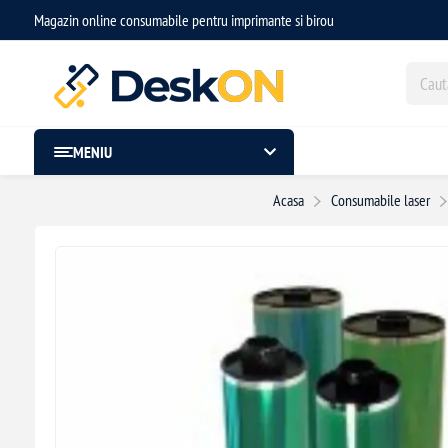
Magazin online consumabile pentru imprimante si birou
MENIU
Acasa
Consumabile laser