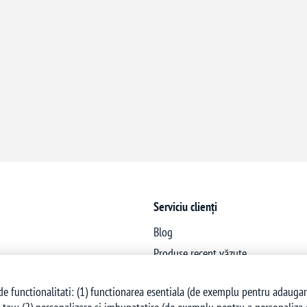
Serviciu clienți
Blog
Produse recent văzute
Produse noi
e functionalitati: (1) functionarea esentiala (de exemplu pentru adaugarea 