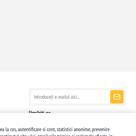
Urmăriți-ne
la cos, autentificare si cont, statistici anonime, prevenire