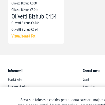
Olivetti Bizhub C308
Olivetti Bizhub C364e
Olivetti Bizhub C454
Olivetti Bizhub C454e
Olivetti Bizhub C554
Vizualizează Tot
Informații
Contul meu
Hartă site
Cont
Livrare si plata
Favorite
Politica de confidentialitate
Acest site foloseste cookies pentru doua categorii majore d
Termeni si conditii