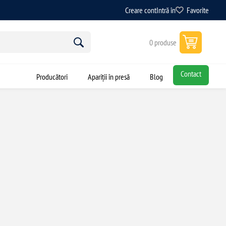
Creare cont
Intră în
Favorite
0 produse
Contact
Producători
Apariții în presă
Blog