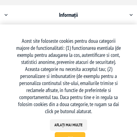
Informații
Contul meu
Acest site foloseste cookies pentru doua categorii
majore de functionalitati: (1) functionarea esentiala (de
Serviciu clienți
exemplu pentru adaugarea la cos, autentificare si cont,
statistici anonime, prevenire atacuri de securitate).
Aceasta categorie nu necesita acceptul tau; (2)
personalizare si imbunatatire (de exemplu pentru a
personaliza continutul site-ului, emailurile trimise si
reclamele afisate, in functie de preferintele si
Urmăriți-ne
comportamentul tau. Daca pentru tine e in regula sa
folosim cookies din a doua categorie, te rugam sa dai
click pe butonul alaturat.
AFLAȚI MAI MULTE