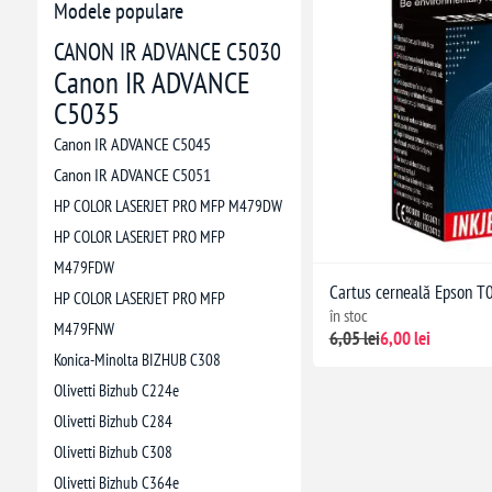
Modele populare
CANON IR ADVANCE C5030
Canon IR ADVANCE
C5035
Canon IR ADVANCE C5045
Canon IR ADVANCE C5051
HP COLOR LASERJET PRO MFP M479DW
HP COLOR LASERJET PRO MFP
M479FDW
Cartus cerneală Epson T
HP COLOR LASERJET PRO MFP
în stoc
M479FNW
6,05 lei
6,00 lei
Konica-Minolta BIZHUB C308
Olivetti Bizhub C224e
Olivetti Bizhub C284
Olivetti Bizhub C308
Olivetti Bizhub C364e