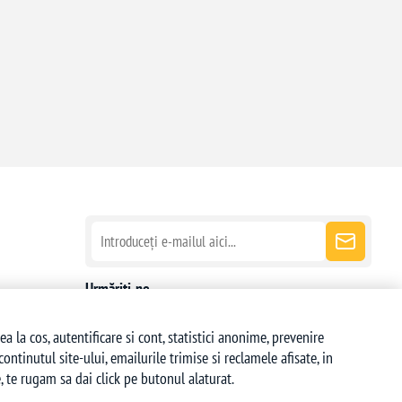
Urmăriți-ne
la cos, autentificare si cont, statistici anonime, prevenire
ntinutul site-ului, emailurile trimise si reclamele afisate, in
 te rugam sa dai click pe butonul alaturat.