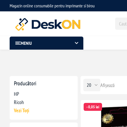
Magazin online consumabile pentru imprimante si birou
MENIU
Producători
Afișează
HP
Ricoh
- 0,05 lei
Vezi Toți