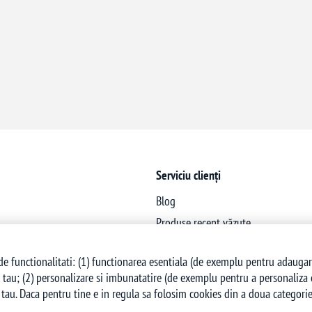
Serviciu clienți
Blog
Produse recent văzute
Produse noi
e functionalitati: (1) functionarea esentiala (de exemplu pentru adaugarea 
 tau; (2) personalizare si imbunatatire (de exemplu pentru a personaliza co
tau. Daca pentru tine e in regula sa folosim cookies din a doua categorie,