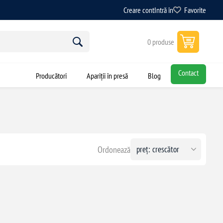
Creare cont
Intră în
Favorite
0 produse
Contact
Producători
Apariții în presă
Blog
Ordonează