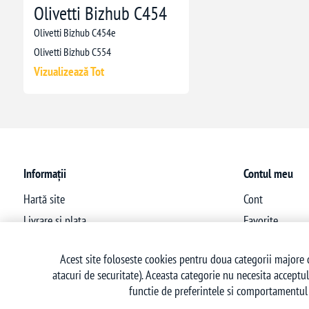
Olivetti Bizhub C454
Olivetti Bizhub C454e
Olivetti Bizhub C554
Vizualizează Tot
Informații
Contul meu
Hartă site
Cont
Livrare si plata
Favorite
Politica de confidentialitate
Acest site foloseste cookies pentru doua categorii majore d
Termeni si conditii
atacuri de securitate). Aceasta categorie nu necesita acceptul
Politica retur
functie de preferintele si comportamentul 
Contact