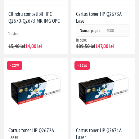
Cilindru compatibil HPC
Cartus toner HP Q2673A
Q2670-Q2673 MK IMG OPC
Laser
Numar pagini
4000
în stoc
în stoc
15,40 lei
14,00 lei
189,50 lei
147,00 lei
- 22%
- 22%
Cartus toner HP Q2672A
Cartus toner HP Q2671A
Laser
Laser