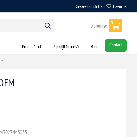
Creare cont
Intră în
Favorite
0 produse
Contact
Producători
Apariții în presă
Blog
EM
 OEM
5/M3027/M3035