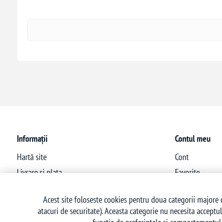
Informații
Contul meu
Hartă site
Cont
Livrare si plata
Favorite
Politica de confidentialitate
Acest site foloseste cookies pentru doua categorii majore d
Termeni si conditii
atacuri de securitate). Aceasta categorie nu necesita acceptul
Politica retur