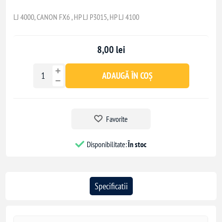
LJ 4000, CANON FX6 , HP LJ P3015, HP LJ 4100
8,00 lei
ADAUGĂ ÎN COȘ
Favorite
Disponibilitate:
În stoc
Specificatii