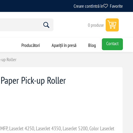
Creare cont
Intră în
Favorite
0 produse
Contact
Producători
Apariții în presă
Blog
-up Roller
aper Pick-up Roller
MFP, LaserJet 4250, LaserJet 4350, LaserJet 5200, Color LaserJet