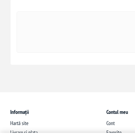
Informații
Contul meu
Hartă site
Cont
Livrare si plata
Favorite