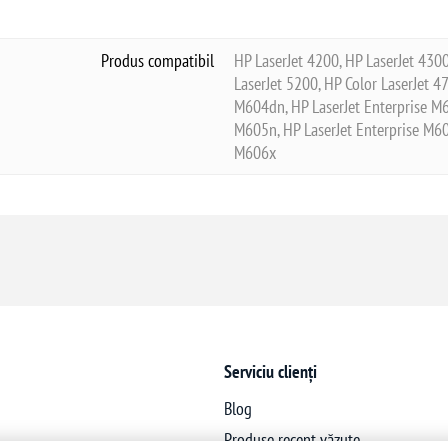
Produs compatibil
HP LaserJet 4200, HP LaserJet 4300
LaserJet 5200, HP Color LaserJet 47
M604dn, HP LaserJet Enterprise M6
M605n, HP LaserJet Enterprise M60
M606x
Serviciu clienți
Blog
Produse recent văzute