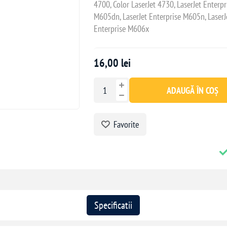
4700, Color LaserJet 4730, LaserJet Enterp
M605dn, LaserJet Enterprise M605n, LaserJ
Enterprise M606x
16,00 lei
ADAUGĂ ÎN COȘ
Favorite
Specificatii