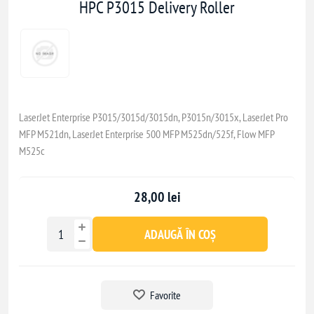
HPC P3015 Delivery Roller
LaserJet Enterprise P3015/3015d/3015dn, P3015n/3015x, LaserJet Pro
MFP M521dn, LaserJet Enterprise 500 MFP M525dn/525f, Flow MFP
M525c
28,00 lei
ADAUGĂ ÎN COȘ
Favorite