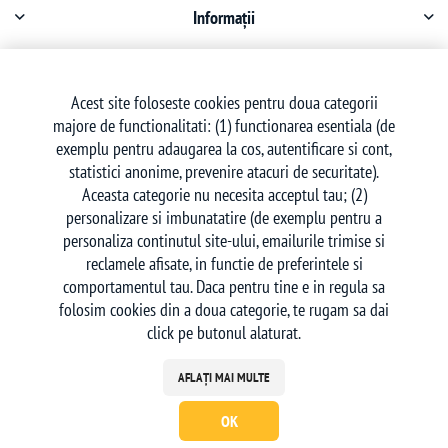
Informații
Contul meu
Acest site foloseste cookies pentru doua categorii
majore de functionalitati: (1) functionarea esentiala (de
Serviciu clienți
exemplu pentru adaugarea la cos, autentificare si cont,
statistici anonime, prevenire atacuri de securitate).
Aceasta categorie nu necesita acceptul tau; (2)
personalizare si imbunatatire (de exemplu pentru a
personaliza continutul site-ului, emailurile trimise si
reclamele afisate, in functie de preferintele si
Urmăriți-ne
comportamentul tau. Daca pentru tine e in regula sa
folosim cookies din a doua categorie, te rugam sa dai
click pe butonul alaturat.
AFLAȚI MAI MULTE
OK
Powered by
nopCommerce
| Creat de
Ecom Digital