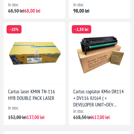
în stoc
în stoc
68,50 lei
68,00 lei
98,00 lei
- 10%
- 1,50 lei
Cartus laser KMIN TN-116
Cartus copiator KMin DR114
HYB DOUBLE PACK LASER
+ DV116 IU164 ( +
DEVELOPER UNIT+DEV
în stoc
POWDER)
în stoc
152,00 lei
137,00 lei
618,50 lei
617,00 lei