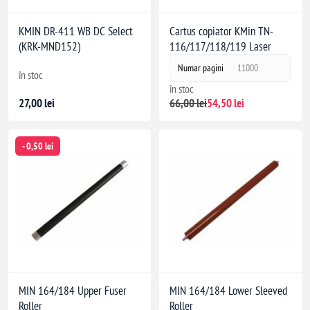
KMIN DR-411 WB DC Select
Cartus copiator KMin TN-
(KRK-MND152)
116/117/118/119 Laser
Numar pagini
11000
în stoc
în stoc
27,00 lei
66,00 lei
54,50 lei
- 0,50 lei
MIN 164/184 Upper Fuser
MIN 164/184 Lower Sleeved
Roller
Roller