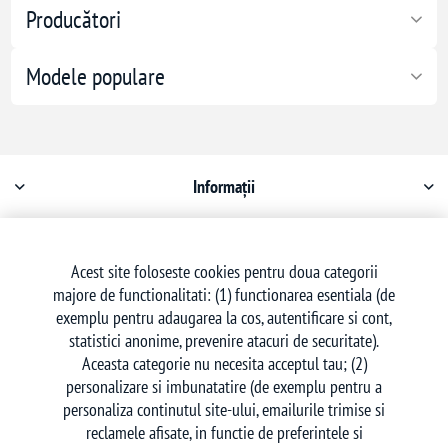
Producători
Modele populare
Informații
Contul meu
Acest site foloseste cookies pentru doua categorii
majore de functionalitati: (1) functionarea esentiala (de
Serviciu clienți
exemplu pentru adaugarea la cos, autentificare si cont,
statistici anonime, prevenire atacuri de securitate).
Aceasta categorie nu necesita acceptul tau; (2)
personalizare si imbunatatire (de exemplu pentru a
personaliza continutul site-ului, emailurile trimise si
reclamele afisate, in functie de preferintele si
Urmăriți-ne