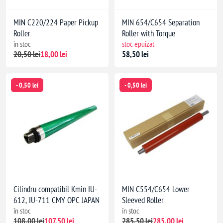
MIN C220/224 Paper Pickup
MIN 654/C654 Separation
Roller
Roller with Torque
în stoc
stoc epuizat
20,50 lei
18,00 lei
58,50 lei
- 0,50 lei
- 0,50 lei
Cilindru compatibil Kmin IU-
MIN C554/C654 Lower
612, IU-711 CMY OPC JAPAN
Sleeved Roller
în stoc
în stoc
108,00 lei
107,50 lei
285,50 lei
285,00 lei