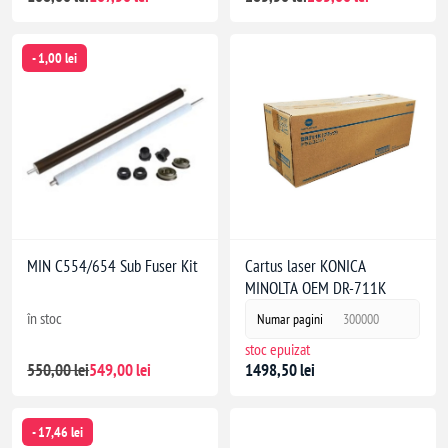
- 1,00 lei
MIN C554/654 Sub Fuser Kit
Cartus laser KONICA
MINOLTA OEM DR-711K
în stoc
Numar pagini
300000
stoc epuizat
550,00 lei
549,00 lei
1498,50 lei
- 17,46 lei