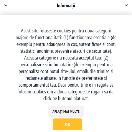
Informații
Contul meu
Acest site foloseste cookies pentru doua categorii
majore de functionalitati: (1) functionarea esentiala (de
Serviciu clienți
exemplu pentru adaugarea la cos, autentificare si cont,
statistici anonime, prevenire atacuri de securitate).
Aceasta categorie nu necesita acceptul tau; (2)
personalizare si imbunatatire (de exemplu pentru a
personaliza continutul site-ului, emailurile trimise si
reclamele afisate, in functie de preferintele si
Urmăriți-ne
comportamentul tau. Daca pentru tine e in regula sa
folosim cookies din a doua categorie, te rugam sa dai
click pe butonul alaturat.
AFLAȚI MAI MULTE
OK
Powered by
nopCommerce
| Creat de
Ecom Digital