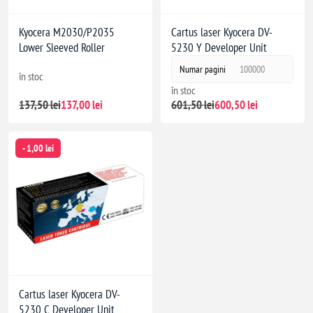
Kyocera M2030/P2035
Cartus laser Kyocera DV-
Lower Sleeved Roller
5230 Y Developer Unit
Numar pagini
100000
în stoc
în stoc
137,50 lei
137,00 lei
601,50 lei
600,50 lei
- 1,00 lei
Cartus laser Kyocera DV-
5230 C Developer Unit