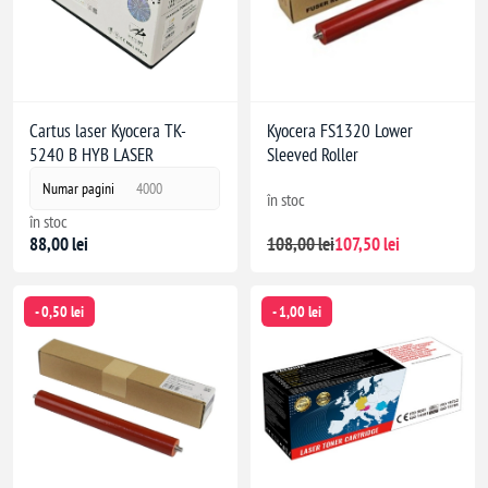
Cartus laser Kyocera TK-
Kyocera FS1320 Lower
5240 B HYB LASER
Sleeved Roller
Numar pagini
4000
în stoc
în stoc
88,00 lei
108,00 lei
107,50 lei
- 0,50 lei
- 1,00 lei