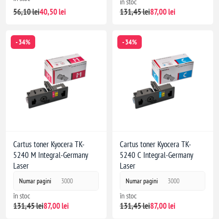
în stoc
56,10 lei
40,50 lei
131,45 lei
87,00 lei
- 34%
- 34%
Cartus toner Kyocera TK-
Cartus toner Kyocera TK-
5240 M Integral-Germany
5240 C Integral-Germany
Laser
Laser
Numar pagini
3000
Numar pagini
3000
în stoc
în stoc
131,45 lei
87,00 lei
131,45 lei
87,00 lei