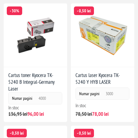
- 30%
- 0,50 lei
Cartus toner Kyocera TK-
Cartus laser Kyocera TK-
5240 B Integral-Germany
5240 Y HYB LASER
Laser
Numar pagini
3000
Numar pagini
4000
în stoc
în stoc
78,50 lei
78,00 lei
136,95 lei
96,00 lei
- 0,50 lei
- 0,50 lei