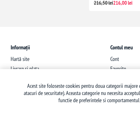
216,50 lei
216,00 lei
Informații
Contul meu
Hartă site
Cont
Livrare si plata
Favorite
Politica de confidentialitate
Acest site foloseste cookies pentru doua categorii majore d
Termeni si conditii
atacuri de securitate). Aceasta categorie nu necesita acceptul
Politica retur
functie de preferintele si comportamentul 
Contact
Powered by
nopCommerce
| Creat de
Ecom Digital