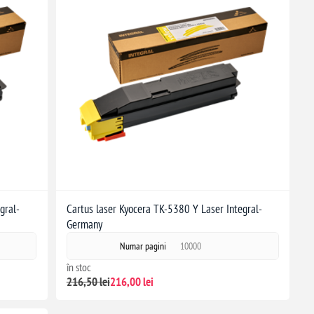
gral-
Cartus laser Kyocera TK-5380 Y Laser Integral-
Germany
Numar pagini
10000
în stoc
216,50 lei
216,00 lei