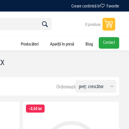
Creare cont
Intră în
Favorite
0 produse
Contact
Producători
Apariții în presă
Blog
CX
Ordonează
- 0,50 lei