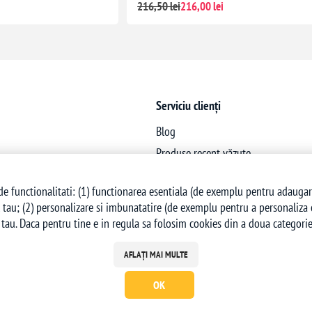
216,50 lei
216,00 lei
Serviciu clienți
Blog
Produse recent văzute
Produse noi
e functionalitati: (1) functionarea esentiala (de exemplu pentru adaugarea 
 tau; (2) personalizare si imbunatatire (de exemplu pentru a personaliza co
tau. Daca pentru tine e in regula sa folosim cookies din a doua categorie,
AFLAȚI MAI MULTE
OK