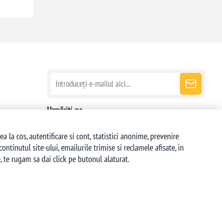
Urmăriți-ne
la cos, autentificare si cont, statistici anonime, prevenire
ntinutul site-ului, emailurile trimise si reclamele afisate, in
 te rugam sa dai click pe butonul alaturat.
Copyright © 2026 deskon.ro - Magazin Online. Toate drepturile rezervate.