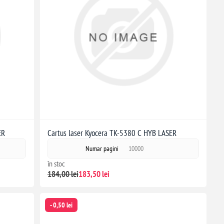
ER
Cartus laser Kyocera TK-5380 C HYB LASER
Numar pagini
10000
în stoc
184,00 lei
183,50 lei
- 0,50 lei