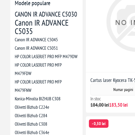
Modele populare
CANON IR ADVANCE C5030
Canon IR ADVANCE
C5035
Canon IR ADVANCE C5045
Canon IR ADVANCE C5051
HP COLOR LASERJET PRO MFP M479DW
HP COLOR LASERJET PRO MFP
M479FDW
Cartus laser Kyocera TK
HP COLOR LASERJET PRO MFP
Numar pagini
M479FNW
în stoc
Konica-Minolta BIZHUB C308
184,00 lei
183,50 lei
Olivetti Bizhub C224e
Olivetti Bizhub C284
- 0,50 lei
Olivetti Bizhub C308
Olivetti Bizhub C364e