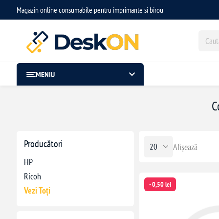
Magazin online consumabile pentru imprimante si birou
MENIU
C
Producători
Afișează
HP
Ricoh
- 0,50 lei
Vezi Toți