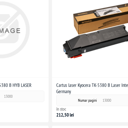
-5380 B HYB LASER
Cartus laser Kyocera TK-5380 B Laser Inte
Germany
13000
Numar pagini
13000
în stoc
212,50 lei